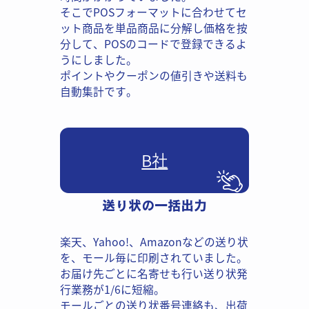
そこでPOSフォーマットに合わせ​てセ
ット商品を単品商品に分解し​価格を按
分して、POSのコードで​登録できるよ
うにしました。
ポイントやクーポンの値引きや送​料も
自動集計です。
B社
送り状の一括出力
楽天、Yahoo!、Amazonなどの送​り状
を、モール毎に印刷されてい​ました。
お届け先ごとに名寄せも​行い送り状発
行業務が1/6に短​縮。
モールごとの送り状番号連絡も、​出荷