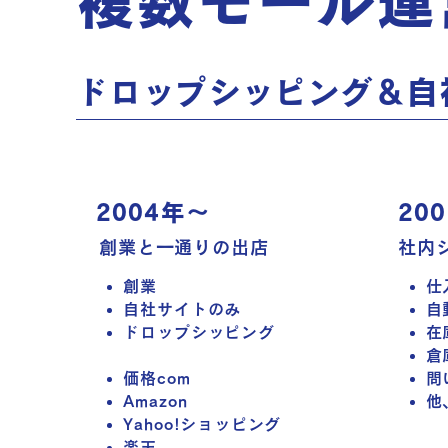
複数モール運
ドロップシッピング＆自
2004年～​
20
創業と一通りの出店
社内
創業
仕
自社サイトのみ
自
ドロップシッピング
在
倉
価格com
問
Amazon
他
Yahoo!ショッピング
楽天