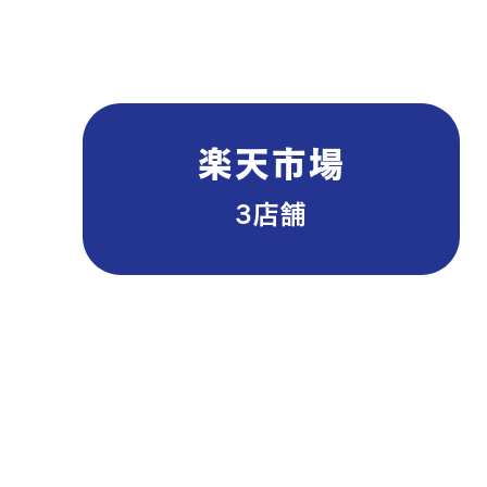
楽天市場
3店​舗