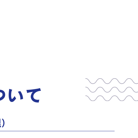
ついて
理）