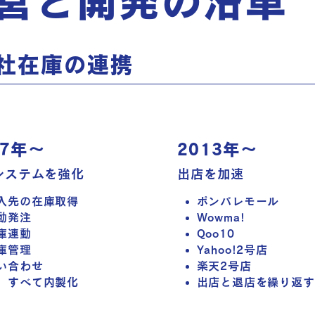
営と開発の沿革
社在庫の連携
07年～
2013年～
システムを強化
出店を加速
入先の在庫取得
ポンパレモール
動発注
Wowma!
庫連動
Qoo10
庫管理
Yahoo!2号店
い合わせ
楽天2号店
、
すべて内製​化
出店と退店を繰り返す