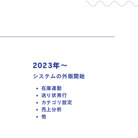
20​23年～
シス​テムの外販開始
在庫連動
送り状発行
カテゴリ設定
売​上分​析
他